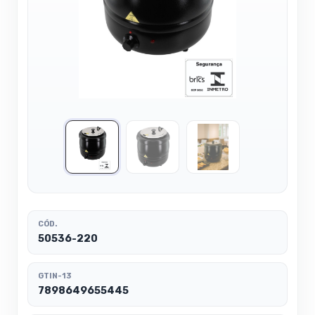
CÓD.
50536-220
GTIN-13
7898649655445