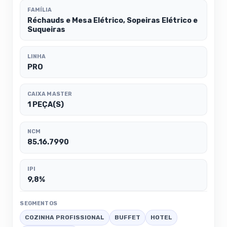
FAMÍLIA
Réchauds e Mesa Elétrico, Sopeiras Elétrico e
Suqueiras
LINHA
PRO
CAIXA MASTER
1 PEÇA(S)
NCM
85.16.7990
IPI
9,8%
SEGMENTOS
COZINHA PROFISSIONAL
BUFFET
HOTEL