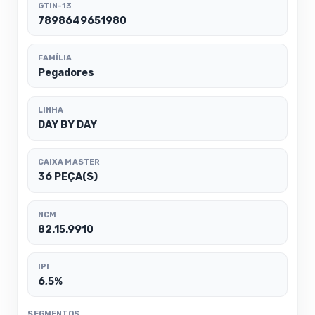
GTIN-13
7898649651980
FAMÍLIA
Pegadores
LINHA
DAY BY DAY
CAIXA MASTER
36 PEÇA(S)
NCM
82.15.9910
IPI
6,5%
SEGMENTOS